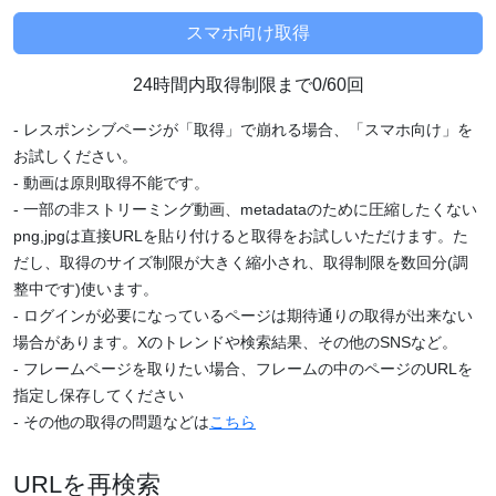
24時間内取得制限まで0/60回
- レスポンシブページが「取得」で崩れる場合、「スマホ向け」を
お試しください。
- 動画は原則取得不能です。
- 一部の非ストリーミング動画、metadataのために圧縮したくない
png,jpgは直接URLを貼り付けると取得をお試しいただけます。た
だし、取得のサイズ制限が大きく縮小され、取得制限を数回分(調
整中です)使います。
- ログインが必要になっているページは期待通りの取得が出来ない
場合があります。Xのトレンドや検索結果、その他のSNSなど。
- フレームページを取りたい場合、フレームの中のページのURLを
指定し保存してください
- その他の取得の問題などは
こちら
URLを再検索