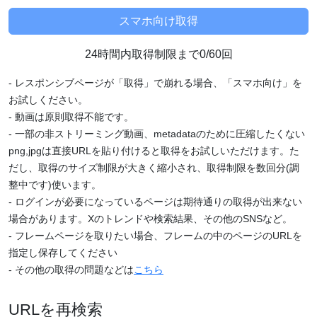
24時間内取得制限まで0/60回
- レスポンシブページが「取得」で崩れる場合、「スマホ向け」を
お試しください。
- 動画は原則取得不能です。
- 一部の非ストリーミング動画、metadataのために圧縮したくない
png,jpgは直接URLを貼り付けると取得をお試しいただけます。た
だし、取得のサイズ制限が大きく縮小され、取得制限を数回分(調
整中です)使います。
- ログインが必要になっているページは期待通りの取得が出来ない
場合があります。Xのトレンドや検索結果、その他のSNSなど。
- フレームページを取りたい場合、フレームの中のページのURLを
指定し保存してください
- その他の取得の問題などは
こちら
URLを再検索