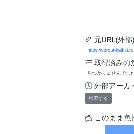
元URL(外部
https://vorota-kalitk
取得済みの
見つかりませんでし
外部アーカイ
検索する
このまま魚