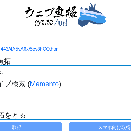
)
i.ru:443/4A5yA6x/5ey8hQQ.html
魚拓
た。
ブ検索 (
Memento
)
拓をとる