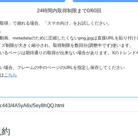
24時間内取得制限まで0/60回
「取得」で崩れる場合、「スマホ向け」をお試しください。
す。
動画、metadataのために圧縮したくないpng,jpgは直接URLを貼り
ズ制限が大きく縮小され、取得制限を数回分(調整中です)使います。
ているページは期待通りの取得が出来ない場合があります。Xのトレンド
たい場合、フレームの中のページのURLを指定し保存してください
どは
こちら
規約