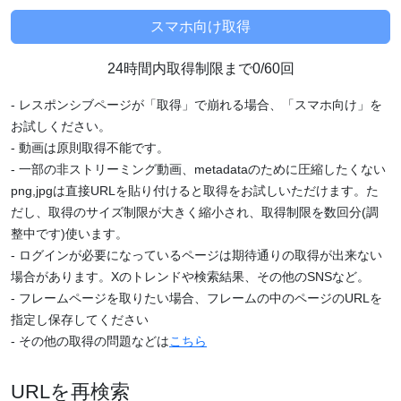
24時間内取得制限まで0/60回
- レスポンシブページが「取得」で崩れる場合、「スマホ向け」を
お試しください。
- 動画は原則取得不能です。
- 一部の非ストリーミング動画、metadataのために圧縮したくない
png,jpgは直接URLを貼り付けると取得をお試しいただけます。た
だし、取得のサイズ制限が大きく縮小され、取得制限を数回分(調
整中です)使います。
- ログインが必要になっているページは期待通りの取得が出来ない
場合があります。Xのトレンドや検索結果、その他のSNSなど。
- フレームページを取りたい場合、フレームの中のページのURLを
指定し保存してください
- その他の取得の問題などは
こちら
URLを再検索