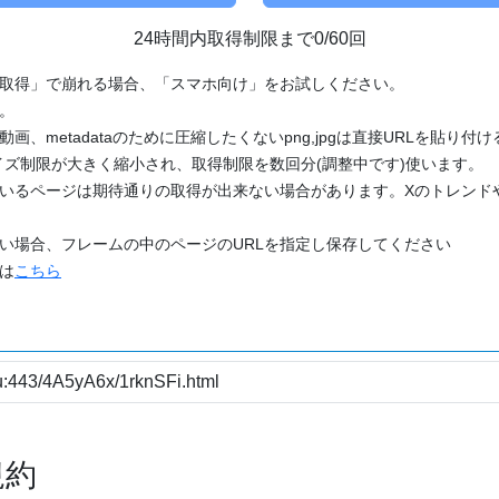
24時間内取得制限まで0/60回
「取得」で崩れる場合、「スマホ向け」をお試しください。
す。
動画、metadataのために圧縮したくないpng,jpgは直接URLを貼り
ズ制限が大きく縮小され、取得制限を数回分(調整中です)使います。
ているページは期待通りの取得が出来ない場合があります。Xのトレンド
たい場合、フレームの中のページのURLを指定し保存してください
どは
こちら
規約