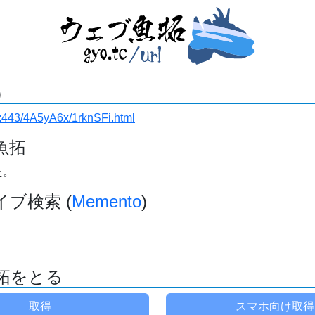
)
.ru:443/4A5yA6x/1rknSFi.html
魚拓
た。
ブ検索 (
Memento
)
拓をとる