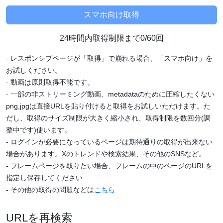
24時間内取得制限まで0/60回
- レスポンシブページが「取得」で崩れる場合、「スマホ向け」を
お試しください。
- 動画は原則取得不能です。
- 一部の非ストリーミング動画、metadataのために圧縮したくない
png,jpgは直接URLを貼り付けると取得をお試しいただけます。た
だし、取得のサイズ制限が大きく縮小され、取得制限を数回分(調
整中です)使います。
- ログインが必要になっているページは期待通りの取得が出来ない
場合があります。Xのトレンドや検索結果、その他のSNSなど。
- フレームページを取りたい場合、フレームの中のページのURLを
指定し保存してください
- その他の取得の問題などは
こちら
URLを再検索