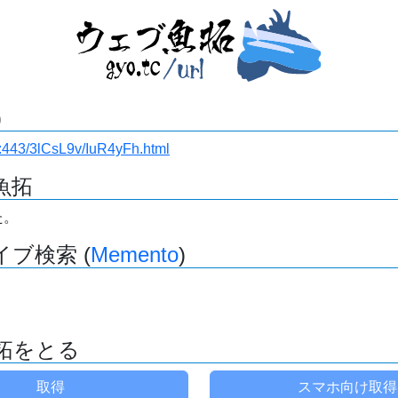
)
.ru:443/3lCsL9v/IuR4yFh.html
魚拓
た。
ブ検索 (
Memento
)
拓をとる