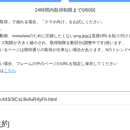
24時間内取得制限まで0/60回
「取得」で崩れる場合、「スマホ向け」をお試しください。
す。
動画、metadataのために圧縮したくないpng,jpgは直接URLを貼り
ズ制限が大きく縮小され、取得制限を数回分(調整中です)使います。
ているページは期待通りの取得が出来ない場合があります。Xのトレンド
たい場合、フレームの中のページのURLを指定し保存してください
どは
こちら
規約