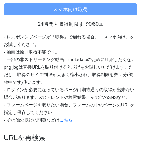
24時間内取得制限まで0/60回
- レスポンシブページが「取得」で崩れる場合、「スマホ向け」を
お試しください。
- 動画は原則取得不能です。
- 一部の非ストリーミング動画、metadataのために圧縮したくない
png,jpgは直接URLを貼り付けると取得をお試しいただけます。た
だし、取得のサイズ制限が大きく縮小され、取得制限を数回分(調
整中です)使います。
- ログインが必要になっているページは期待通りの取得が出来ない
場合があります。Xのトレンドや検索結果、その他のSNSなど。
- フレームページを取りたい場合、フレームの中のページのURLを
指定し保存してください
- その他の取得の問題などは
こちら
URLを再検索