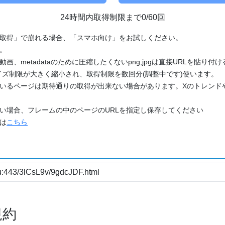
24時間内取得制限まで0/60回
「取得」で崩れる場合、「スマホ向け」をお試しください。
す。
動画、metadataのために圧縮したくないpng,jpgは直接URLを貼り
ズ制限が大きく縮小され、取得制限を数回分(調整中です)使います。
ているページは期待通りの取得が出来ない場合があります。Xのトレンド
たい場合、フレームの中のページのURLを指定し保存してください
どは
こちら
規約