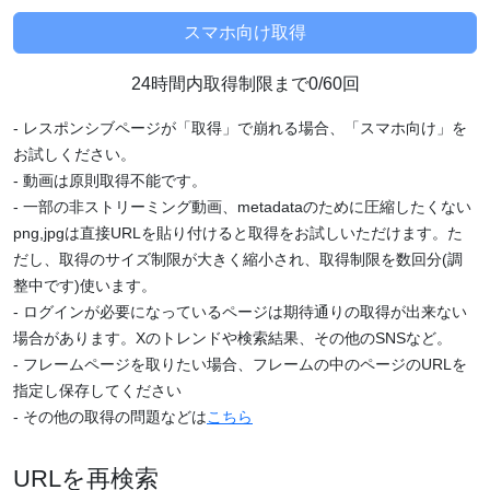
24時間内取得制限まで0/60回
- レスポンシブページが「取得」で崩れる場合、「スマホ向け」を
お試しください。
- 動画は原則取得不能です。
- 一部の非ストリーミング動画、metadataのために圧縮したくない
png,jpgは直接URLを貼り付けると取得をお試しいただけます。た
だし、取得のサイズ制限が大きく縮小され、取得制限を数回分(調
整中です)使います。
- ログインが必要になっているページは期待通りの取得が出来ない
場合があります。Xのトレンドや検索結果、その他のSNSなど。
- フレームページを取りたい場合、フレームの中のページのURLを
指定し保存してください
- その他の取得の問題などは
こちら
URLを再検索