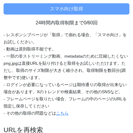
24時間内取得制限まで0/60回
- レスポンシブページが「取得」で崩れる場合、「スマホ向け」を
お試しください。
- 動画は原則取得不能です。
- 一部の非ストリーミング動画、metadataのために圧縮したくない
png,jpgは直接URLを貼り付けると取得をお試しいただけます。た
だし、取得のサイズ制限が大きく縮小され、取得制限を数回分(調
整中です)使います。
- ログインが必要になっているページは期待通りの取得が出来ない
場合があります。Xのトレンドや検索結果、その他のSNSなど。
- フレームページを取りたい場合、フレームの中のページのURLを
指定し保存してください
- その他の取得の問題などは
こちら
URLを再検索