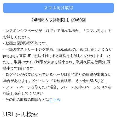
24時間内取得制限まで0/60回
- レスポンシブページが「取得」で崩れる場合、「スマホ向け」を
お試しください。
- 動画は原則取得不能です。
- 一部の非ストリーミング動画、metadataのために圧縮したくない
png,jpgは直接URLを貼り付けると取得をお試しいただけます。た
だし、取得のサイズ制限が大きく縮小され、取得制限を数回分(調
整中です)使います。
- ログインが必要になっているページは期待通りの取得が出来ない
場合があります。Xのトレンドや検索結果、その他のSNSなど。
- フレームページを取りたい場合、フレームの中のページのURLを
指定し保存してください
- その他の取得の問題などは
こちら
URLを再検索