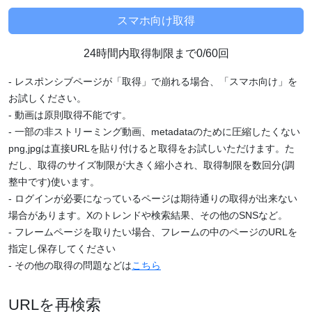
24時間内取得制限まで0/60回
- レスポンシブページが「取得」で崩れる場合、「スマホ向け」を
お試しください。
- 動画は原則取得不能です。
- 一部の非ストリーミング動画、metadataのために圧縮したくない
png,jpgは直接URLを貼り付けると取得をお試しいただけます。た
だし、取得のサイズ制限が大きく縮小され、取得制限を数回分(調
整中です)使います。
- ログインが必要になっているページは期待通りの取得が出来ない
場合があります。Xのトレンドや検索結果、その他のSNSなど。
- フレームページを取りたい場合、フレームの中のページのURLを
指定し保存してください
- その他の取得の問題などは
こちら
URLを再検索