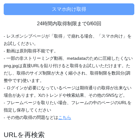
24時間内取得制限まで0/60回
- レスポンシブページが「取得」で崩れる場合、「スマホ向け」を
お試しください。
- 動画は原則取得不能です。
- 一部の非ストリーミング動画、metadataのために圧縮したくない
png,jpgは直接URLを貼り付けると取得をお試しいただけます。た
だし、取得のサイズ制限が大きく縮小され、取得制限を数回分(調
整中です)使います。
- ログインが必要になっているページは期待通りの取得が出来ない
場合があります。Xのトレンドや検索結果、その他のSNSなど。
- フレームページを取りたい場合、フレームの中のページのURLを
指定し保存してください
- その他の取得の問題などは
こちら
URLを再検索