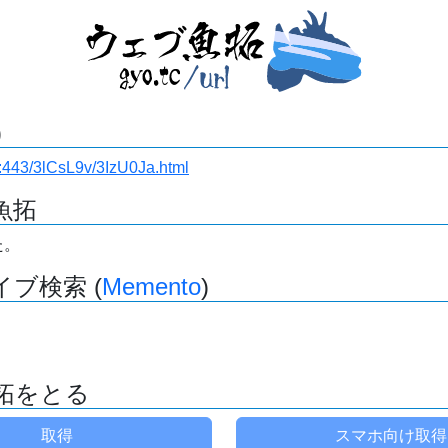
)
.ru:443/3lCsL9v/3IzU0Ja.html
魚拓
た。
ブ検索 (
Memento
)
拓をとる