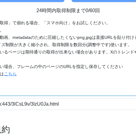
24時間内取得制限まで0/60回
「取得」で崩れる場合、「スマホ向け」をお試しください。
す。
動画、metadataのために圧縮したくないpng,jpgは直接URLを貼り
ズ制限が大きく縮小され、取得制限を数回分(調整中です)使います。
ているページは期待通りの取得が出来ない場合があります。Xのトレンド
たい場合、フレームの中のページのURLを指定し保存してください
どは
こちら
規約