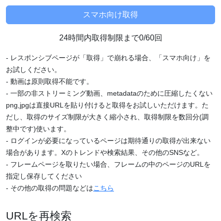
24時間内取得制限まで0/60回
- レスポンシブページが「取得」で崩れる場合、「スマホ向け」を
お試しください。
- 動画は原則取得不能です。
- 一部の非ストリーミング動画、metadataのために圧縮したくない
png,jpgは直接URLを貼り付けると取得をお試しいただけます。た
だし、取得のサイズ制限が大きく縮小され、取得制限を数回分(調
整中です)使います。
- ログインが必要になっているページは期待通りの取得が出来ない
場合があります。Xのトレンドや検索結果、その他のSNSなど。
- フレームページを取りたい場合、フレームの中のページのURLを
指定し保存してください
- その他の取得の問題などは
こちら
URLを再検索