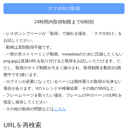
24時間内取得制限まで0/60回
- レスポンシブページが「取得」で崩れる場合、「スマホ向け」を
お試しください。
- 動画は原則取得不能です。
- 一部の非ストリーミング動画、metadataのために圧縮したくない
png,jpgは直接URLを貼り付けると取得をお試しいただけます。た
だし、取得のサイズ制限が大きく縮小され、取得制限を数回分(調
整中です)使います。
- ログインが必要になっているページは期待通りの取得が出来ない
場合があります。Xのトレンドや検索結果、その他のSNSなど。
- フレームページを取りたい場合、フレームの中のページのURLを
指定し保存してください
- その他の取得の問題などは
こちら
URLを再検索