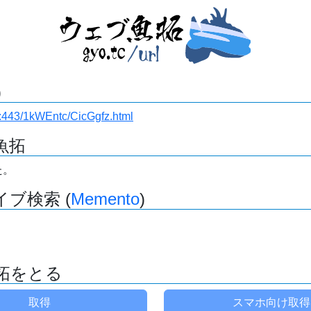
)
.ru:443/1kWEntc/CicGgfz.html
魚拓
た。
ブ検索 (
Memento
)
拓をとる