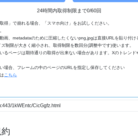
24時間内取得制限まで0/60回
「取得」で崩れる場合、「スマホ向け」をお試しください。
す。
動画、metadataのために圧縮したくないpng,jpgは直接URLを貼り
ズ制限が大きく縮小され、取得制限を数回分(調整中です)使います。
ているページは期待通りの取得が出来ない場合があります。Xのトレンド
たい場合、フレームの中のページのURLを指定し保存してください
どは
こちら
規約