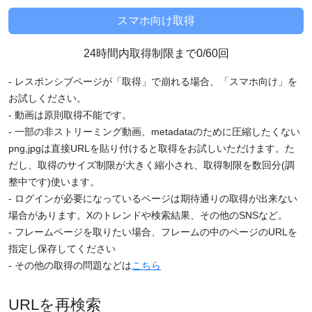
24時間内取得制限まで0/60回
- レスポンシブページが「取得」で崩れる場合、「スマホ向け」を
お試しください。
- 動画は原則取得不能です。
- 一部の非ストリーミング動画、metadataのために圧縮したくない
png,jpgは直接URLを貼り付けると取得をお試しいただけます。た
だし、取得のサイズ制限が大きく縮小され、取得制限を数回分(調
整中です)使います。
- ログインが必要になっているページは期待通りの取得が出来ない
場合があります。Xのトレンドや検索結果、その他のSNSなど。
- フレームページを取りたい場合、フレームの中のページのURLを
指定し保存してください
- その他の取得の問題などは
こちら
URLを再検索