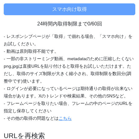
24時間内取得制限まで0/60回
- レスポンシブページが「取得」で崩れる場合、「スマホ向け」を
お試しください。
- 動画は原則取得不能です。
- 一部の非ストリーミング動画、metadataのために圧縮したくない
png,jpgは直接URLを貼り付けると取得をお試しいただけます。た
だし、取得のサイズ制限が大きく縮小され、取得制限を数回分(調
整中です)使います。
- ログインが必要になっているページは期待通りの取得が出来ない
場合があります。Xのトレンドや検索結果、その他のSNSなど。
- フレームページを取りたい場合、フレームの中のページのURLを
指定し保存してください
- その他の取得の問題などは
こちら
URLを再検索