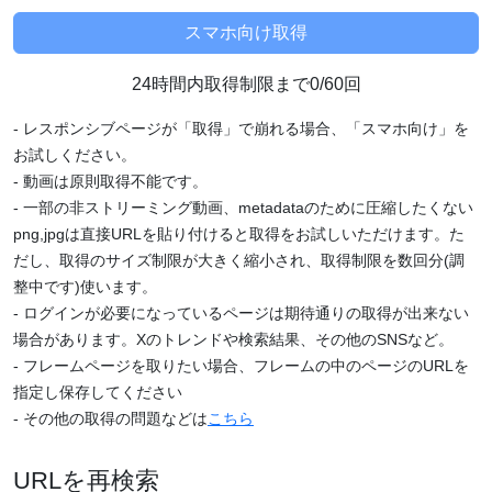
24時間内取得制限まで0/60回
- レスポンシブページが「取得」で崩れる場合、「スマホ向け」を
お試しください。
- 動画は原則取得不能です。
- 一部の非ストリーミング動画、metadataのために圧縮したくない
png,jpgは直接URLを貼り付けると取得をお試しいただけます。た
だし、取得のサイズ制限が大きく縮小され、取得制限を数回分(調
整中です)使います。
- ログインが必要になっているページは期待通りの取得が出来ない
場合があります。Xのトレンドや検索結果、その他のSNSなど。
- フレームページを取りたい場合、フレームの中のページのURLを
指定し保存してください
- その他の取得の問題などは
こちら
URLを再検索