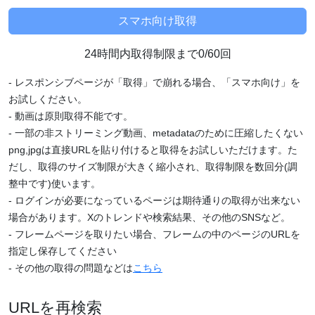
24時間内取得制限まで0/60回
- レスポンシブページが「取得」で崩れる場合、「スマホ向け」を
お試しください。
- 動画は原則取得不能です。
- 一部の非ストリーミング動画、metadataのために圧縮したくない
png,jpgは直接URLを貼り付けると取得をお試しいただけます。た
だし、取得のサイズ制限が大きく縮小され、取得制限を数回分(調
整中です)使います。
- ログインが必要になっているページは期待通りの取得が出来ない
場合があります。Xのトレンドや検索結果、その他のSNSなど。
- フレームページを取りたい場合、フレームの中のページのURLを
指定し保存してください
- その他の取得の問題などは
こちら
URLを再検索