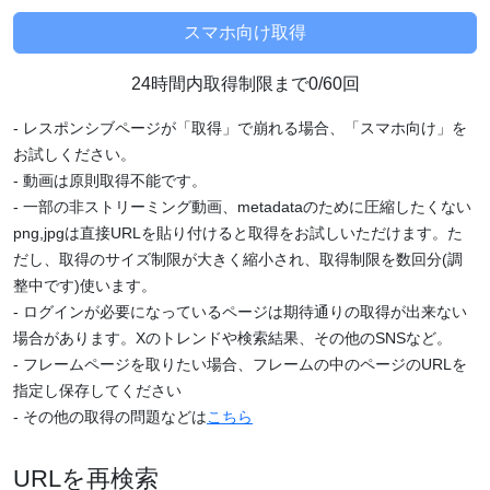
24時間内取得制限まで0/60回
- レスポンシブページが「取得」で崩れる場合、「スマホ向け」を
お試しください。
- 動画は原則取得不能です。
- 一部の非ストリーミング動画、metadataのために圧縮したくない
png,jpgは直接URLを貼り付けると取得をお試しいただけます。た
だし、取得のサイズ制限が大きく縮小され、取得制限を数回分(調
整中です)使います。
- ログインが必要になっているページは期待通りの取得が出来ない
場合があります。Xのトレンドや検索結果、その他のSNSなど。
- フレームページを取りたい場合、フレームの中のページのURLを
指定し保存してください
- その他の取得の問題などは
こちら
URLを再検索