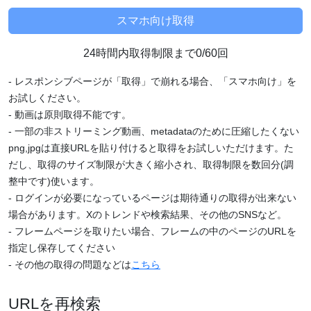
24時間内取得制限まで0/60回
- レスポンシブページが「取得」で崩れる場合、「スマホ向け」を
お試しください。
- 動画は原則取得不能です。
- 一部の非ストリーミング動画、metadataのために圧縮したくない
png,jpgは直接URLを貼り付けると取得をお試しいただけます。た
だし、取得のサイズ制限が大きく縮小され、取得制限を数回分(調
整中です)使います。
- ログインが必要になっているページは期待通りの取得が出来ない
場合があります。Xのトレンドや検索結果、その他のSNSなど。
- フレームページを取りたい場合、フレームの中のページのURLを
指定し保存してください
- その他の取得の問題などは
こちら
URLを再検索