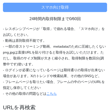
24時間内取得制限まで0/60回
- レスポンシブページが「取得」で崩れる場合、「スマホ向け」を
お試しください。
- 動画は原則取得不能です。
- 一部の非ストリーミング動画、metadataのために圧縮したくない
png,jpgは直接URLを貼り付けると取得をお試しいただけます。た
だし、取得のサイズ制限が大きく縮小され、取得制限を数回分(調
整中です)使います。
- ログインが必要になっているページは期待通りの取得が出来ない
場合があります。Xのトレンドや検索結果、その他のSNSなど。
- フレームページを取りたい場合、フレームの中のページのURLを
指定し保存してください
- その他の取得の問題などは
こちら
URLを再検索