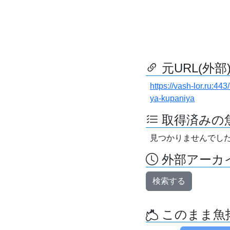
元URL(外部
https://vash-lor.ru:4
ya-kupaniya
取得済みの
見つかりませんでし
外部アーカイ
検索する
このまま魚