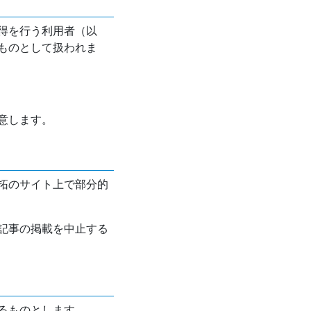
得を行う利用者（以
ものとして扱われま
意します。
拓のサイト上で部分的
記事の掲載を中止する
るものとします。