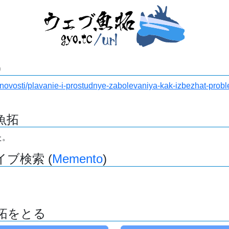
)
43/novosti/plavanie-i-prostudnye-zabolevaniya-kak-izbezhat-pr
魚拓
た。
ブ検索 (
Memento
)
拓をとる