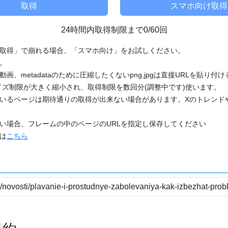
24時間内取得制限まで0/60回
「取得」で崩れる場合、「スマホ向け」をお試しください。
す。
動画、metadataのために圧縮したくないpng,jpgは直接URLを貼り
ズ制限が大きく縮小され、取得制限を数回分(調整中です)使います。
ているページは期待通りの取得が出来ない場合があります。Xのトレンド
たい場合、フレームの中のページのURLを指定し保存してください
どは
こちら