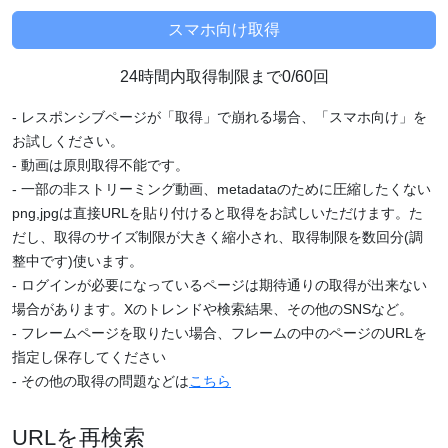
24時間内取得制限まで0/60回
- レスポンシブページが「取得」で崩れる場合、「スマホ向け」を
お試しください。
- 動画は原則取得不能です。
- 一部の非ストリーミング動画、metadataのために圧縮したくない
png,jpgは直接URLを貼り付けると取得をお試しいただけます。た
だし、取得のサイズ制限が大きく縮小され、取得制限を数回分(調
整中です)使います。
- ログインが必要になっているページは期待通りの取得が出来ない
場合があります。Xのトレンドや検索結果、その他のSNSなど。
- フレームページを取りたい場合、フレームの中のページのURLを
指定し保存してください
- その他の取得の問題などは
こちら
URLを再検索