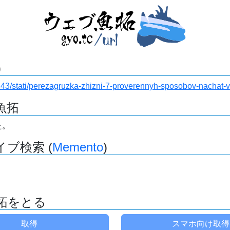
)
ru:443/stati/perezagruzka-zhizni-7-proverennyh-sposobov-nachat
魚拓
た。
ブ検索 (
Memento
)
拓をとる