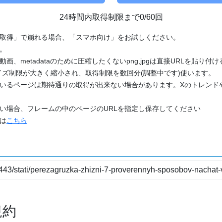
24時間内取得制限まで0/60回
「取得」で崩れる場合、「スマホ向け」をお試しください。
す。
動画、metadataのために圧縮したくないpng,jpgは直接URLを貼り
ズ制限が大きく縮小され、取得制限を数回分(調整中です)使います。
ているページは期待通りの取得が出来ない場合があります。Xのトレンド
たい場合、フレームの中のページのURLを指定し保存してください
どは
こちら
規約