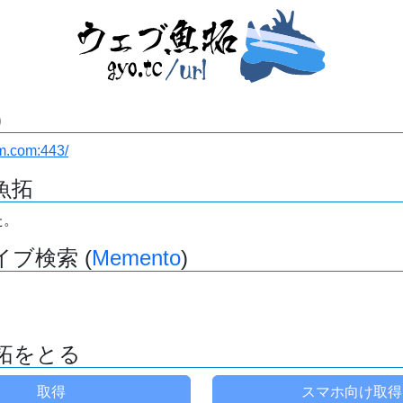
)
rm.com:443/
魚拓
た。
ブ検索 (
Memento
)
拓をとる