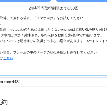
24時間内取得制限まで0/60回
「取得」で崩れる場合、「スマホ向け」をお試しください。
す。
動画、metadataのために圧縮したくないpng,jpgは直接URLを貼り
ズ制限が大きく縮小され、取得制限を数回分(調整中です)使います。
ているページは期待通りの取得が出来ない場合があります。Xのトレンド
たい場合、フレームの中のページのURLを指定し保存してください
どは
こちら
規約