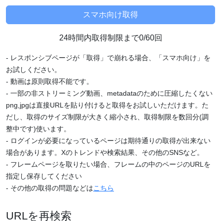
24時間内取得制限まで0/60回
- レスポンシブページが「取得」で崩れる場合、「スマホ向け」を
お試しください。
- 動画は原則取得不能です。
- 一部の非ストリーミング動画、metadataのために圧縮したくない
png,jpgは直接URLを貼り付けると取得をお試しいただけます。た
だし、取得のサイズ制限が大きく縮小され、取得制限を数回分(調
整中です)使います。
- ログインが必要になっているページは期待通りの取得が出来ない
場合があります。Xのトレンドや検索結果、その他のSNSなど。
- フレームページを取りたい場合、フレームの中のページのURLを
指定し保存してください
- その他の取得の問題などは
こちら
URLを再検索