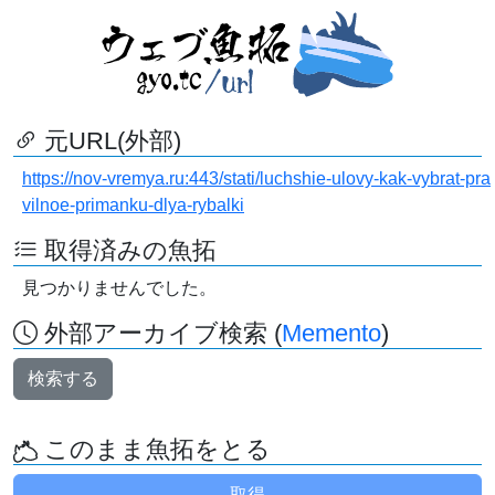
元URL(外部)
https://nov-vremya.ru:443/stati/luchshie-ulovy-kak-vybrat-pra
vilnoe-primanku-dlya-rybalki
取得済みの魚拓
見つかりませんでした。
外部アーカイブ検索 (
Memento
)
検索する
このまま魚拓をとる