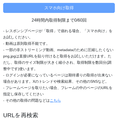
24時間内取得制限まで0/60回
- レスポンシブページが「取得」で崩れる場合、「スマホ向け」を
お試しください。
- 動画は原則取得不能です。
- 一部の非ストリーミング動画、metadataのために圧縮したくない
png,jpgは直接URLを貼り付けると取得をお試しいただけます。た
だし、取得のサイズ制限が大きく縮小され、取得制限を数回分(調
整中です)使います。
- ログインが必要になっているページは期待通りの取得が出来ない
場合があります。Xのトレンドや検索結果、その他のSNSなど。
- フレームページを取りたい場合、フレームの中のページのURLを
指定し保存してください
- その他の取得の問題などは
こちら
URLを再検索