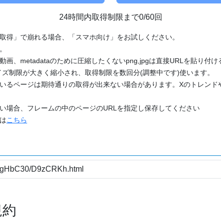
24時間内取得制限まで0/60回
「取得」で崩れる場合、「スマホ向け」をお試しください。
す。
動画、metadataのために圧縮したくないpng,jpgは直接URLを貼り
ズ制限が大きく縮小され、取得制限を数回分(調整中です)使います。
ているページは期待通りの取得が出来ない場合があります。Xのトレンド
たい場合、フレームの中のページのURLを指定し保存してください
どは
こちら
規約