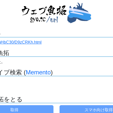
)
3/DgHbC30/D9zCRKh.html
魚拓
た。
ブ検索 (
Memento
)
拓をとる