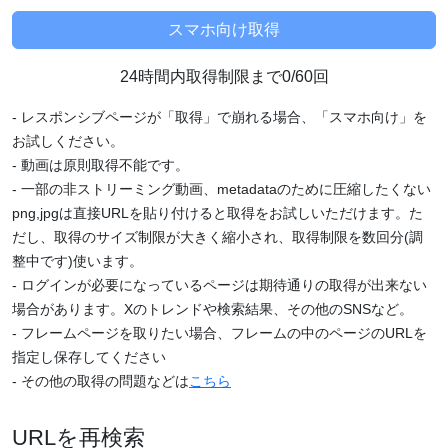
24時間内取得制限まで0/60回
- レスポンシブページが「取得」で崩れる場合、「スマホ向け」を
お試しください。
- 動画は原則取得不能です。
- 一部の非ストリーミング動画、metadataのために圧縮したくない
png,jpgは直接URLを貼り付けると取得をお試しいただけます。た
だし、取得のサイズ制限が大きく縮小され、取得制限を数回分(調
整中です)使います。
- ログインが必要になっているページは期待通りの取得が出来ない
場合があります。Xのトレンドや検索結果、その他のSNSなど。
- フレームページを取りたい場合、フレームの中のページのURLを
指定し保存してください
- その他の取得の問題などは
こちら
URLを再検索