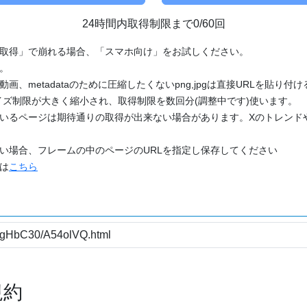
24時間内取得制限まで0/60回
「取得」で崩れる場合、「スマホ向け」をお試しください。
す。
動画、metadataのために圧縮したくないpng,jpgは直接URLを貼り
ズ制限が大きく縮小され、取得制限を数回分(調整中です)使います。
ているページは期待通りの取得が出来ない場合があります。Xのトレンド
たい場合、フレームの中のページのURLを指定し保存してください
どは
こちら
規約