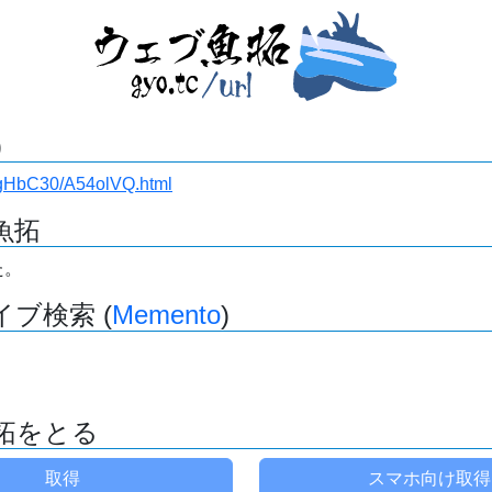
)
/DgHbC30/A54olVQ.html
魚拓
た。
ブ検索 (
Memento
)
拓をとる