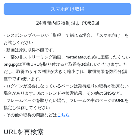
24時間内取得制限まで0/60回
- レスポンシブページが「取得」で崩れる場合、「スマホ向け」を
お試しください。
- 動画は原則取得不能です。
- 一部の非ストリーミング動画、metadataのために圧縮したくない
png,jpgは直接URLを貼り付けると取得をお試しいただけます。た
だし、取得のサイズ制限が大きく縮小され、取得制限を数回分(調
整中です)使います。
- ログインが必要になっているページは期待通りの取得が出来ない
場合があります。Xのトレンドや検索結果、その他のSNSなど。
- フレームページを取りたい場合、フレームの中のページのURLを
指定し保存してください
- その他の取得の問題などは
こちら
URLを再検索