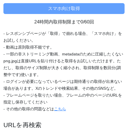
24時間内取得制限まで0/60回
- レスポンシブページが「取得」で崩れる場合、「スマホ向け」を
お試しください。
- 動画は原則取得不能です。
- 一部の非ストリーミング動画、metadataのために圧縮したくない
png,jpgは直接URLを貼り付けると取得をお試しいただけます。た
だし、取得のサイズ制限が大きく縮小され、取得制限を数回分(調
整中です)使います。
- ログインが必要になっているページは期待通りの取得が出来ない
場合があります。Xのトレンドや検索結果、その他のSNSなど。
- フレームページを取りたい場合、フレームの中のページのURLを
指定し保存してください
- その他の取得の問題などは
こちら
URLを再検索