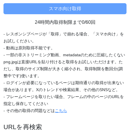
24時間内取得制限まで0/60回
- レスポンシブページが「取得」で崩れる場合、「スマホ向け」を
お試しください。
- 動画は原則取得不能です。
- 一部の非ストリーミング動画、metadataのために圧縮したくない
png,jpgは直接URLを貼り付けると取得をお試しいただけます。た
だし、取得のサイズ制限が大きく縮小され、取得制限を数回分(調
整中です)使います。
- ログインが必要になっているページは期待通りの取得が出来ない
場合があります。Xのトレンドや検索結果、その他のSNSなど。
- フレームページを取りたい場合、フレームの中のページのURLを
指定し保存してください
- その他の取得の問題などは
こちら
URLを再検索