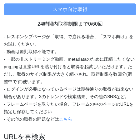
24時間内取得制限まで0/60回
- レスポンシブページが「取得」で崩れる場合、「スマホ向け」を
お試しください。
- 動画は原則取得不能です。
- 一部の非ストリーミング動画、metadataのために圧縮したくない
png,jpgは直接URLを貼り付けると取得をお試しいただけます。た
だし、取得のサイズ制限が大きく縮小され、取得制限を数回分(調
整中です)使います。
- ログインが必要になっているページは期待通りの取得が出来ない
場合があります。Xのトレンドや検索結果、その他のSNSなど。
- フレームページを取りたい場合、フレームの中のページのURLを
指定し保存してください
- その他の取得の問題などは
こちら
URLを再検索