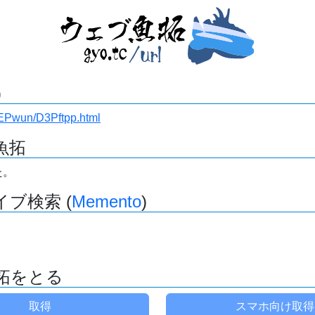
)
6IEPwun/D3Pftpp.html
魚拓
た。
ブ検索 (
Memento
)
拓をとる