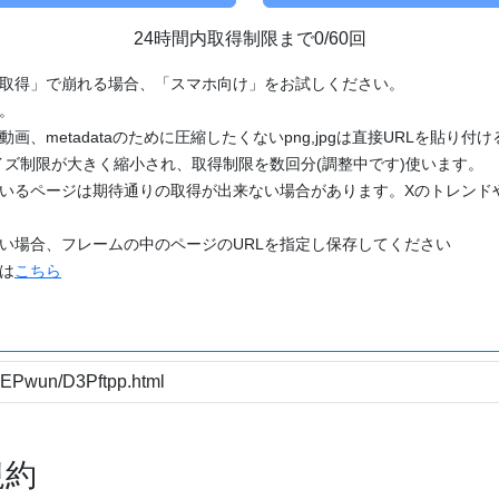
24時間内取得制限まで0/60回
「取得」で崩れる場合、「スマホ向け」をお試しください。
す。
動画、metadataのために圧縮したくないpng,jpgは直接URLを貼り
ズ制限が大きく縮小され、取得制限を数回分(調整中です)使います。
ているページは期待通りの取得が出来ない場合があります。Xのトレンド
たい場合、フレームの中のページのURLを指定し保存してください
どは
こちら
規約