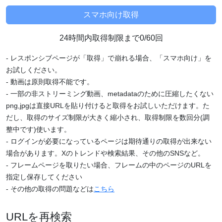
24時間内取得制限まで0/60回
- レスポンシブページが「取得」で崩れる場合、「スマホ向け」を
お試しください。
- 動画は原則取得不能です。
- 一部の非ストリーミング動画、metadataのために圧縮したくない
png,jpgは直接URLを貼り付けると取得をお試しいただけます。た
だし、取得のサイズ制限が大きく縮小され、取得制限を数回分(調
整中です)使います。
- ログインが必要になっているページは期待通りの取得が出来ない
場合があります。Xのトレンドや検索結果、その他のSNSなど。
- フレームページを取りたい場合、フレームの中のページのURLを
指定し保存してください
- その他の取得の問題などは
こちら
URLを再検索