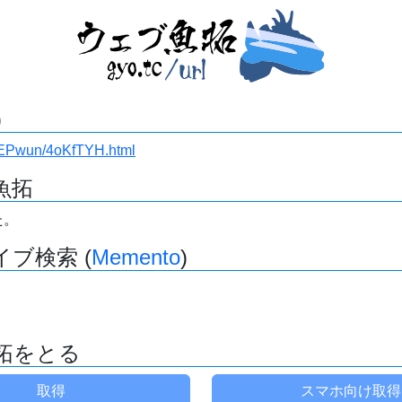
)
/6IEPwun/4oKfTYH.html
魚拓
た。
ブ検索 (
Memento
)
拓をとる