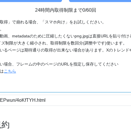
24時間内取得制限まで0/60回
「取得」で崩れる場合、「スマホ向け」をお試しください。
す。
動画、metadataのために圧縮したくないpng,jpgは直接URLを貼り
ズ制限が大きく縮小され、取得制限を数回分(調整中です)使います。
ているページは期待通りの取得が出来ない場合があります。Xのトレンド
たい場合、フレームの中のページのURLを指定し保存してください
どは
こちら
規約