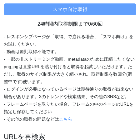
24時間内取得制限まで0/60回
- レスポンシブページが「取得」で崩れる場合、「スマホ向け」を
お試しください。
- 動画は原則取得不能です。
- 一部の非ストリーミング動画、metadataのために圧縮したくない
png,jpgは直接URLを貼り付けると取得をお試しいただけます。た
だし、取得のサイズ制限が大きく縮小され、取得制限を数回分(調
整中です)使います。
- ログインが必要になっているページは期待通りの取得が出来ない
場合があります。Xのトレンドや検索結果、その他のSNSなど。
- フレームページを取りたい場合、フレームの中のページのURLを
指定し保存してください
- その他の取得の問題などは
こちら
URLを再検索