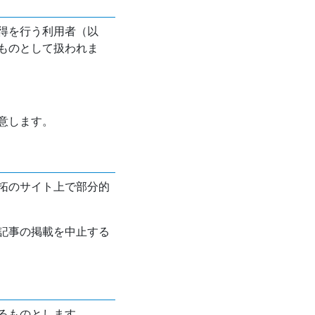
得を行う利用者（以
ものとして扱われま
意します。
拓のサイト上で部分的
記事の掲載を中止する
るものとします。