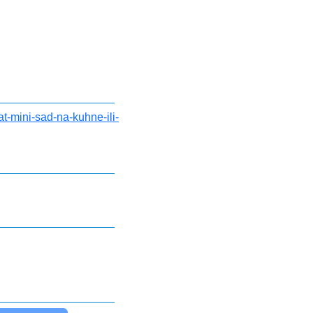
t-mini-sad-na-kuhne-ili-