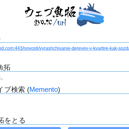
)
land.com:443/novosti/vyrashchivanie-derevev-v-kvartire-kak-sozda
魚拓
た。
ブ検索 (
Memento
)
拓をとる