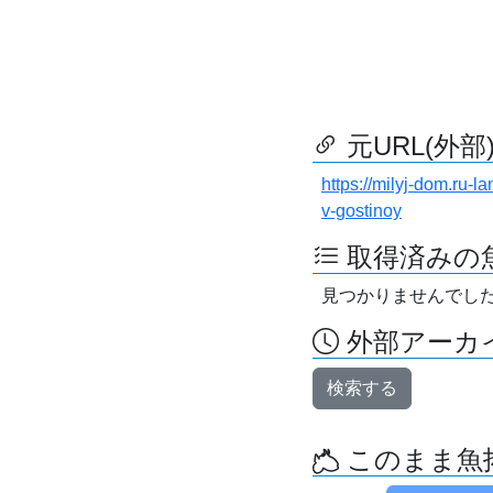
元URL(外部
https://milyj-dom.ru-
v-gostinoy
取得済みの
見つかりませんでし
外部アーカイ
検索する
このまま魚