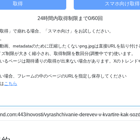
24時間内取得制限まで0/60回
「取得」で崩れる場合、「スマホ向け」をお試しください。
す。
動画、metadataのために圧縮したくないpng,jpgは直接URLを貼り
ズ制限が大きく縮小され、取得制限を数回分(調整中です)使います。
ているページは期待通りの取得が出来ない場合があります。Xのトレンド
たい場合、フレームの中のページのURLを指定し保存してください
どは
こちら