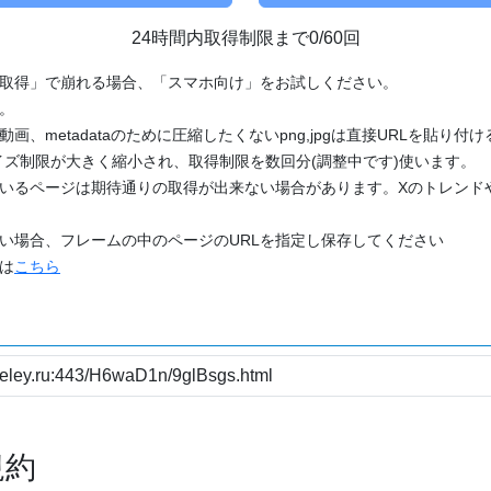
24時間内取得制限まで0/60回
「取得」で崩れる場合、「スマホ向け」をお試しください。
す。
動画、metadataのために圧縮したくないpng,jpgは直接URLを貼り
ズ制限が大きく縮小され、取得制限を数回分(調整中です)使います。
ているページは期待通りの取得が出来ない場合があります。Xのトレンド
たい場合、フレームの中のページのURLを指定し保存してください
どは
こちら
規約