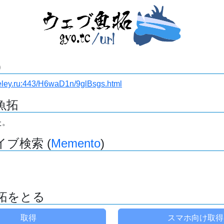
)
teley.ru:443/H6waD1n/9glBsgs.html
魚拓
た。
ブ検索 (
Memento
)
拓をとる