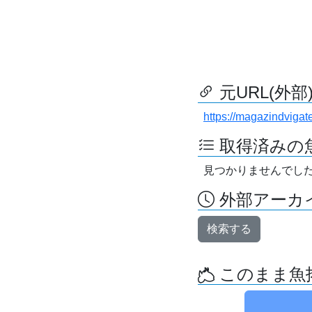
元URL(外部
https://magazindviga
取得済みの
見つかりませんでし
外部アーカイ
検索する
このまま魚