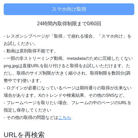
24時間内取得制限まで0/60回
- レスポンシブページが「取得」で崩れる場合、「スマホ向け」を
お試しください。
- 動画は原則取得不能です。
- 一部の非ストリーミング動画、metadataのために圧縮したくない
png,jpgは直接URLを貼り付けると取得をお試しいただけます。た
だし、取得のサイズ制限が大きく縮小され、取得制限を数回分(調
整中です)使います。
- ログインが必要になっているページは期待通りの取得が出来ない
場合があります。Xのトレンドや検索結果、その他のSNSなど。
- フレームページを取りたい場合、フレームの中のページのURLを
指定し保存してください
- その他の取得の問題などは
こちら
URLを再検索