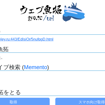
)
eley.ru:443/EdlsiOr/5nufqgD.html
魚拓
た。
ブ検索 (
Memento
)
拓をとる