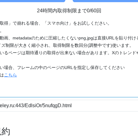
24時間内取得制限まで0/60回
「取得」で崩れる場合、「スマホ向け」をお試しください。
す。
動画、metadataのために圧縮したくないpng,jpgは直接URLを貼り
ズ制限が大きく縮小され、取得制限を数回分(調整中です)使います。
ているページは期待通りの取得が出来ない場合があります。Xのトレンド
たい場合、フレームの中のページのURLを指定し保存してください
どは
こちら
規約