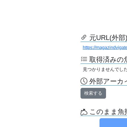
元URL(外部
https://magazindvigat
取得済みの
見つかりませんでし
外部アーカイ
検索する
このまま魚