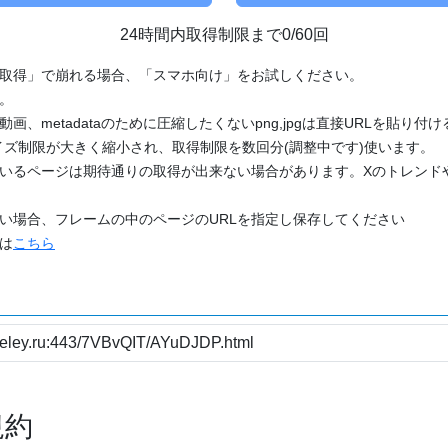
24時間内取得制限まで0/60回
「取得」で崩れる場合、「スマホ向け」をお試しください。
す。
動画、metadataのために圧縮したくないpng,jpgは直接URLを貼り
ズ制限が大きく縮小され、取得制限を数回分(調整中です)使います。
ているページは期待通りの取得が出来ない場合があります。Xのトレンド
たい場合、フレームの中のページのURLを指定し保存してください
どは
こちら
規約