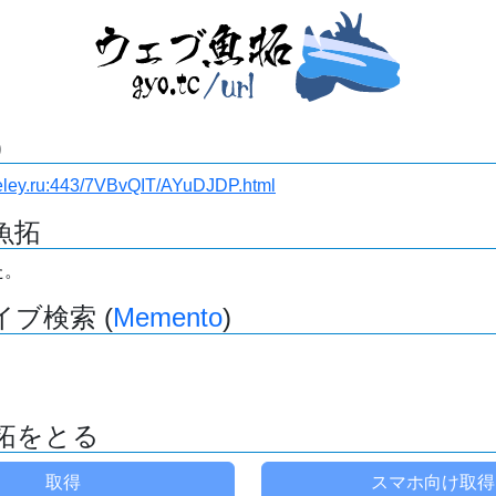
)
teley.ru:443/7VBvQIT/AYuDJDP.html
魚拓
た。
ブ検索 (
Memento
)
拓をとる