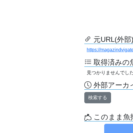
元URL(外部
https://magazindviga
取得済みの
見つかりませんでし
外部アーカイ
検索する
このまま魚