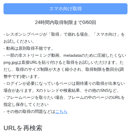
24時間内取得制限まで0/60回
- レスポンシブページが「取得」で崩れる場合、「スマホ向け」を
お試しください。
- 動画は原則取得不能です。
- 一部の非ストリーミング動画、metadataのために圧縮したくない
png,jpgは直接URLを貼り付けると取得をお試しいただけます。た
だし、取得のサイズ制限が大きく縮小され、取得制限を数回分(調
整中です)使います。
- ログインが必要になっているページは期待通りの取得が出来ない
場合があります。Xのトレンドや検索結果、その他のSNSなど。
- フレームページを取りたい場合、フレームの中のページのURLを
指定し保存してください
- その他の取得の問題などは
こちら
URLを再検索