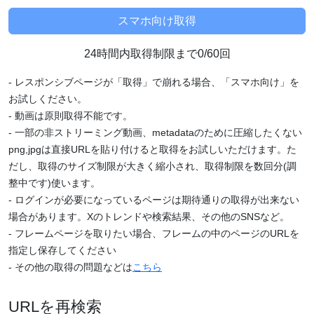
24時間内取得制限まで0/60回
- レスポンシブページが「取得」で崩れる場合、「スマホ向け」を
お試しください。
- 動画は原則取得不能です。
- 一部の非ストリーミング動画、metadataのために圧縮したくない
png,jpgは直接URLを貼り付けると取得をお試しいただけます。た
だし、取得のサイズ制限が大きく縮小され、取得制限を数回分(調
整中です)使います。
- ログインが必要になっているページは期待通りの取得が出来ない
場合があります。Xのトレンドや検索結果、その他のSNSなど。
- フレームページを取りたい場合、フレームの中のページのURLを
指定し保存してください
- その他の取得の問題などは
こちら
URLを再検索